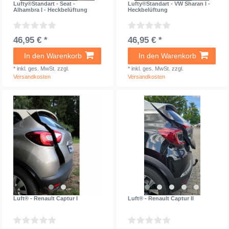
Lufty®Standart - Seat -
Lufty®Standart - VW Sharan I -
Alhambra I - Heckbelüftung
Heckbelüftung
46,95 € *
46,95 € *
In den Warenkorb
In den Warenkorb
*
inkl. ges. MwSt.
zzgl.
*
inkl. ges. MwSt.
zzgl.
Versandkosten
Versandkosten
Luft® - Renault Captur I
Luft® - Renault Captur II