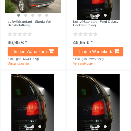
Lufty®Standard - Skoda Yeti -
Lufty®Standart - Ford Galaxy -
Heckbelüftung
Heckbelüftung
46,95 € *
46,95 € *
In den Warenkorb
In den Warenkorb
*
inkl. ges. MwSt.
zzgl.
*
inkl. ges. MwSt.
zzgl.
Versandkosten
Versandkosten