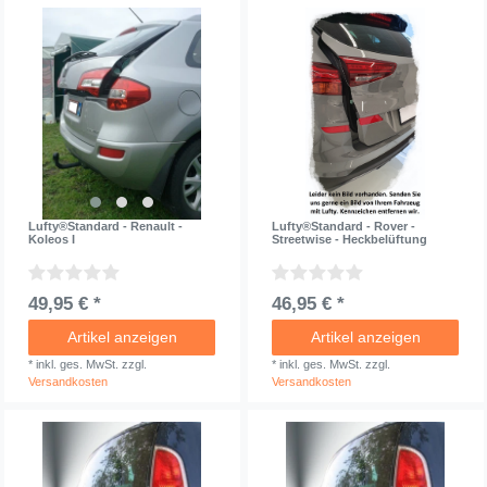
Lufty®Standard - Renault -
Lufty®Standard - Rover -
Koleos I
Streetwise - Heckbelüftung
49,95 € *
46,95 € *
Artikel anzeigen
Artikel anzeigen
*
inkl. ges. MwSt.
zzgl.
*
inkl. ges. MwSt.
zzgl.
Versandkosten
Versandkosten