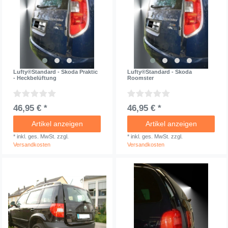
Lufty®Standard - Skoda Praktic
Lufty®Standard - Skoda
- Heckbelüftung
Roomster
46,95 € *
46,95 € *
Artikel anzeigen
Artikel anzeigen
*
inkl. ges. MwSt.
zzgl.
*
inkl. ges. MwSt.
zzgl.
Versandkosten
Versandkosten