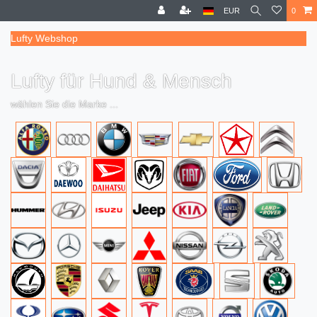
EUR
0
Lufty Webshop
Lufty für Hund & Mensch
wählen Sie die Marke ...