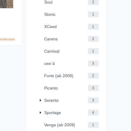
Soul
2
Stonic
1
XCeed
1
Carens
2
sandkosten
Carnival
1
cee´d
3
Forte (ab 2008)
2
Picanto
3
Sorento
3
Sportage
4
Venga (ab 2009)
1