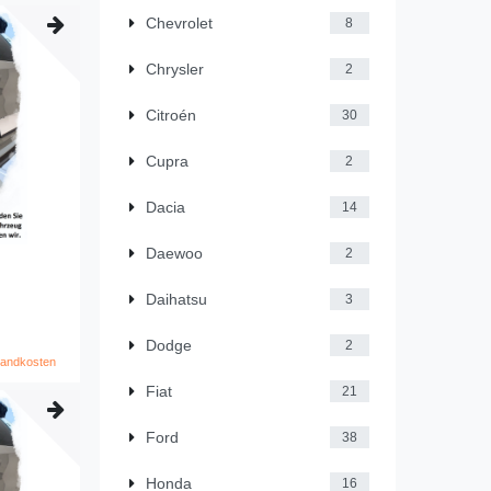
Chevrolet
8
Chrysler
2
Citroén
30
Cupra
2
Dacia
14
Daewoo
2
Daihatsu
3
Dodge
2
sandkosten
Fiat
21
Ford
38
Honda
16