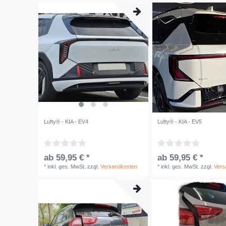
Lufty® - KIA - EV4
Lufty® - KIA - EV5
ab 59,95 € *
ab 59,95 € *
*
inkl. ges. MwSt.
zzgl.
Versandkosten
*
inkl. ges. MwSt.
zzgl.
Vers