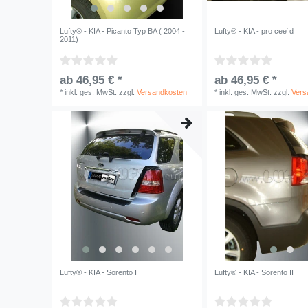
Lufty® - KIA - Picanto Typ BA ( 2004 -
Lufty® - KIA - pro cee´d
2011)
ab 46,95 € *
ab 46,95 € *
*
inkl. ges. MwSt.
zzgl.
Versandkosten
*
inkl. ges. MwSt.
zzgl.
Vers
Lufty® - KIA - Sorento I
Lufty® - KIA - Sorento II