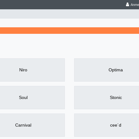
Anme
Niro
Optima
Soul
Stonic
Carnival
cee´d