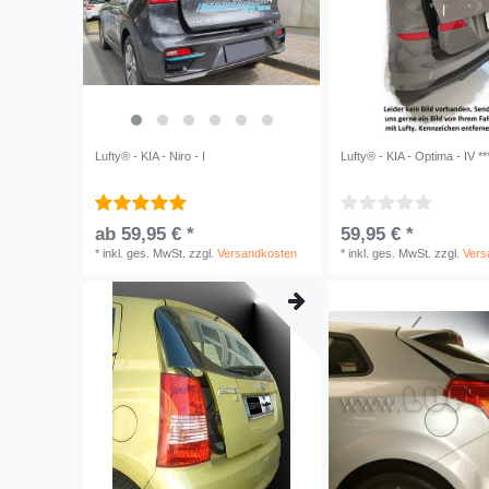
Lufty® - KIA - Niro - I
Lufty® - KIA - Optima - IV **
ab 59,95 € *
59,95 € *
*
inkl. ges. MwSt.
zzgl.
Versandkosten
*
inkl. ges. MwSt.
zzgl.
Vers