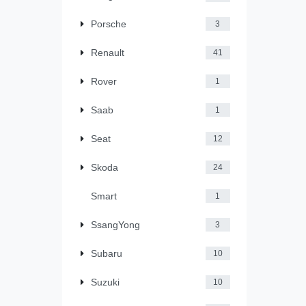
Porsche
3
Renault
41
Rover
1
Saab
1
Seat
12
Skoda
24
Smart
1
SsangYong
3
Subaru
10
Suzuki
10