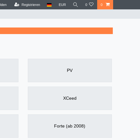
lden
Registrieren
EUR
0
0
PV
XCeed
Forte (ab 2008)