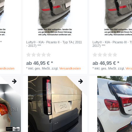
**
Lufty® - KIA - Picanto II - Typ TA ( 2011
Lufty® - KIA - Picanto III - 
- 2017) ***
2017) ***
ab 46,95 € *
ab 46,95 € *
andkosten
*
inkl. ges. MwSt.
zzgl.
Versandkosten
*
inkl. ges. MwSt.
zzgl.
Ver