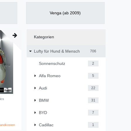
Venga (ab 2009)
Kategorien
Lufty für Hund & Mensch
706
Sonnenschutz
2
Alfa Romeo
5
Audi
22
ics
BMW
31
BYD
7
Cadillac
1
sandkosten