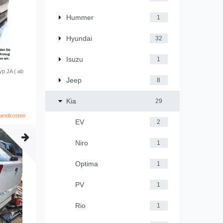
Hummer
1
Hyundai
32
Isuzu
1
Typ JA ( ab
Jeep
8
Kia
29
sandkosten
EV
2
Niro
1
Optima
1
PV
1
Rio
1