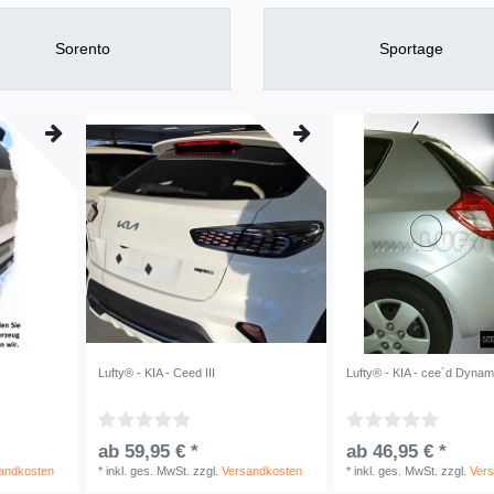
Sorento
Sportage
Lufty® - KIA - Ceed III
Lufty® - KIA - cee´d Dynam
ab 59,95 € *
ab 46,95 € *
andkosten
*
inkl. ges. MwSt.
zzgl.
Versandkosten
*
inkl. ges. MwSt.
zzgl.
Ver