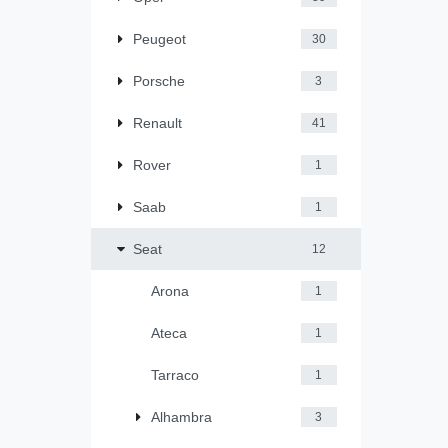
Peugeot
30
Porsche
3
Renault
41
Rover
1
Saab
1
Seat
12
Arona
1
Ateca
1
Tarraco
1
Alhambra
3