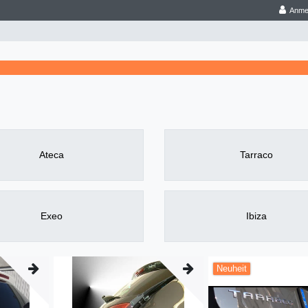
Anme
Ateca
Tarraco
Exeo
Ibiza
Neuheit