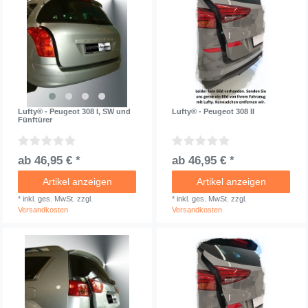
Lufty® - Peugeot 308 I, SW und
Lufty® - Peugeot 308 II
Fünftürer
ab 46,95 € *
ab 46,95 € *
Artikel anzeigen
Artikel anzeigen
*
inkl. ges. MwSt.
zzgl.
*
inkl. ges. MwSt.
zzgl.
Versandkosten
Versandkosten