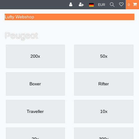
EUR
0
Lufty Webshop
Peugeot
200x
50x
Boxer
Rifter
Traveller
10x