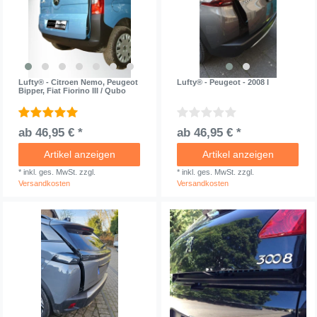
Lufty® - Citroen Nemo, Peugeot
Lufty® - Peugeot - 2008 I
Bipper, Fiat Fiorino III / Qubo
ab 46,95 € *
ab 46,95 € *
Artikel anzeigen
Artikel anzeigen
*
inkl. ges. MwSt.
zzgl.
*
inkl. ges. MwSt.
zzgl.
Versandkosten
Versandkosten