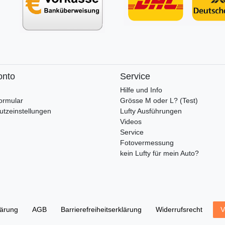
onto
Service
Hilfe und Info
ormular
Grösse M oder L? (Test)
utzeinstellungen
Lufty Ausführungen
Videos
Service
Fotovermessung
kein Lufty für mein Auto?
lärung
AGB
Barrierefreiheitserklärung
Widerrufs­recht
V