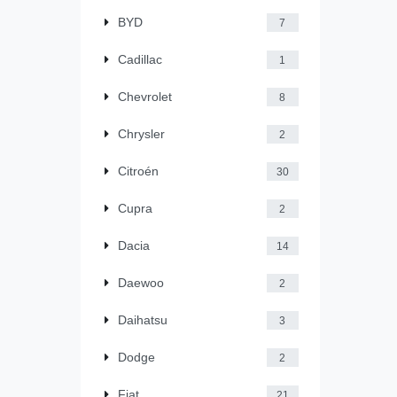
BYD
7
Cadillac
1
Chevrolet
8
Chrysler
2
Citroén
30
Cupra
2
Dacia
14
Daewoo
2
Daihatsu
3
Dodge
2
Fiat
21