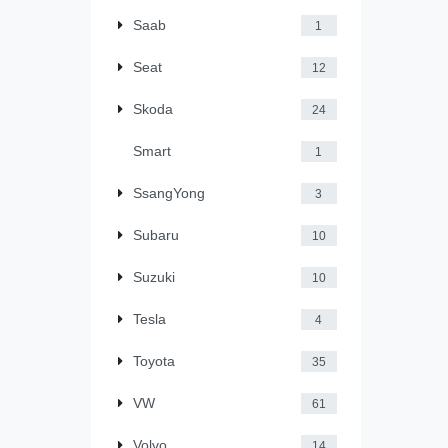
Saab
1
Seat
12
Skoda
24
Smart
1
SsangYong
3
Subaru
10
Suzuki
10
Tesla
4
Toyota
35
VW
61
Volvo
14