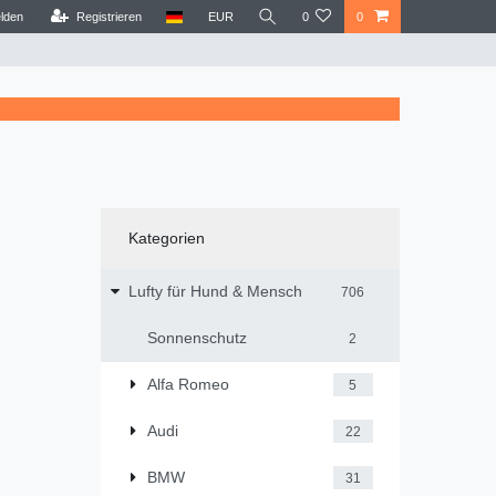
lden
Registrieren
EUR
0
0
Kategorien
Lufty für Hund & Mensch
706
Sonnenschutz
2
Alfa Romeo
5
Audi
22
BMW
31