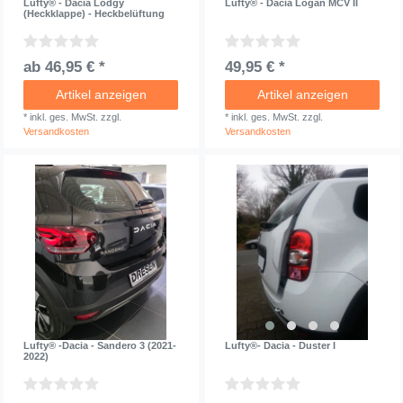
Lufty® - Dacia Lodgy
Lufty® - Dacia Logan MCV II
(Heckklappe) - Heckbelüftung
ab 46,95 € *
49,95 € *
Artikel anzeigen
Artikel anzeigen
*
inkl. ges. MwSt.
zzgl.
*
inkl. ges. MwSt.
zzgl.
Versandkosten
Versandkosten
Lufty® -Dacia - Sandero 3 (2021-
Lufty®- Dacia - Duster I
2022)