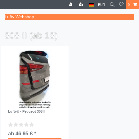
EUR
0
Lufty Webshop
308 II (ab 13)
Lufty® - Peugeot 308 II
ab 46,95 € *