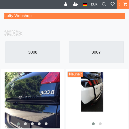
EUR
0
Lufty Webshop
300x
3008
3007
Neuheit