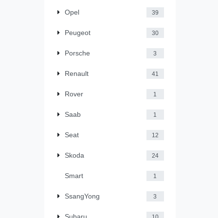
Opel
39
Peugeot
30
Porsche
3
Renault
41
Rover
1
Saab
1
Seat
12
Skoda
24
Smart
1
SsangYong
3
Subaru
10