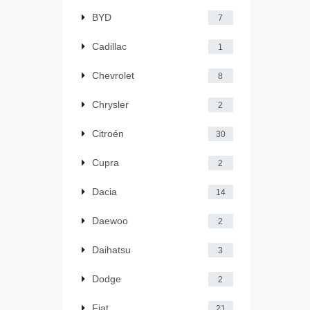
BYD
7
Cadillac
1
Chevrolet
8
Chrysler
2
Citroén
30
Cupra
2
Dacia
14
Daewoo
2
Daihatsu
3
Dodge
2
Fiat
21