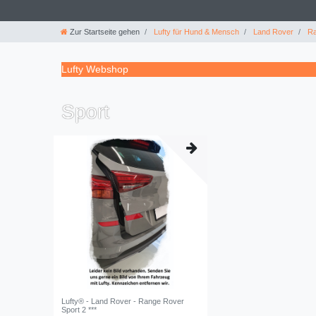
Zur Startseite gehen
Lufty für Hund & Mensch
Land Rover
Ra
Lufty Webshop
Sport
Lufty® - Land Rover - Range Rover
Sport 2 ***