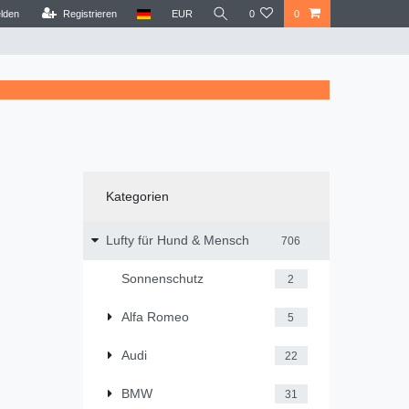
lden
Registrieren
EUR
0
0
Kategorien
Lufty für Hund & Mensch
706
Sonnenschutz
2
Alfa Romeo
5
Audi
22
BMW
31