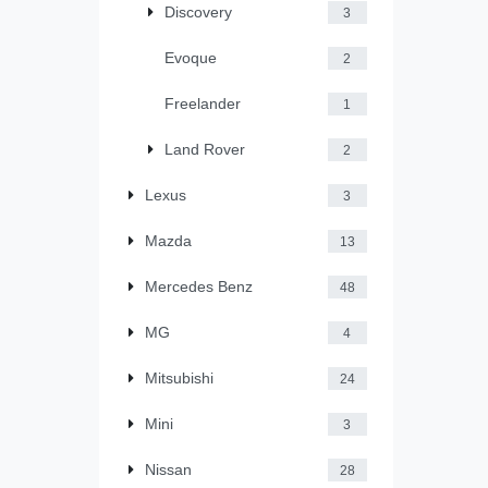
Discovery
3
Evoque
2
Freelander
1
Land Rover
2
Lexus
3
Mazda
13
Mercedes Benz
48
MG
4
Mitsubishi
24
Mini
3
Nissan
28