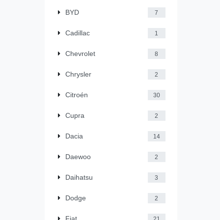
BYD
7
Cadillac
1
Chevrolet
8
Chrysler
2
Citroén
30
Cupra
2
Dacia
14
Daewoo
2
Daihatsu
3
Dodge
2
Fiat
21