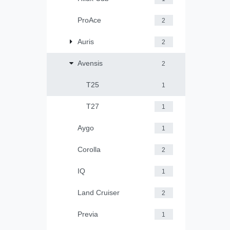
ProAce
2
Auris
2
Avensis
2
T25
1
T27
1
Aygo
1
Corolla
2
IQ
1
Land Cruiser
2
Previa
1