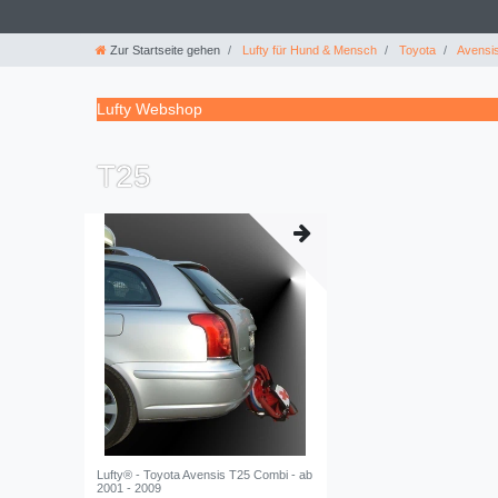
Zur Startseite gehen
Lufty für Hund & Mensch
Toyota
Avensi
Lufty Webshop
T25
Lufty® - Toyota Avensis T25 Combi - ab
2001 - 2009