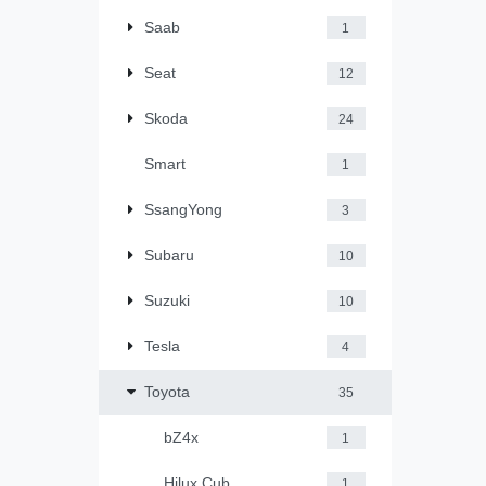
Saab
1
Seat
12
Skoda
24
Smart
1
SsangYong
3
Subaru
10
Suzuki
10
Tesla
4
Toyota
35
bZ4x
1
Hilux Cub
1