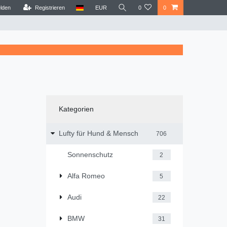
lden
Registrieren
EUR
0
0
Kategorien
Lufty für Hund & Mensch
706
Sonnenschutz
2
Alfa Romeo
5
Audi
22
BMW
31