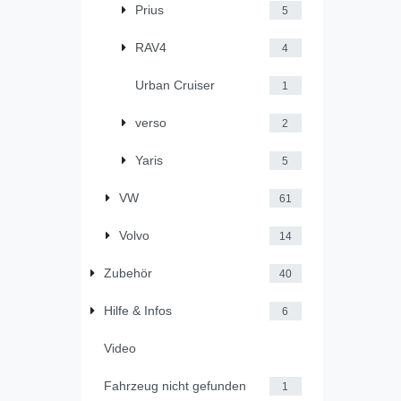
Prius
5
RAV4
4
Urban Cruiser
1
verso
2
Yaris
5
VW
61
Volvo
14
Zubehör
40
Hilfe & Infos
6
Video
Fahrzeug nicht gefunden
1