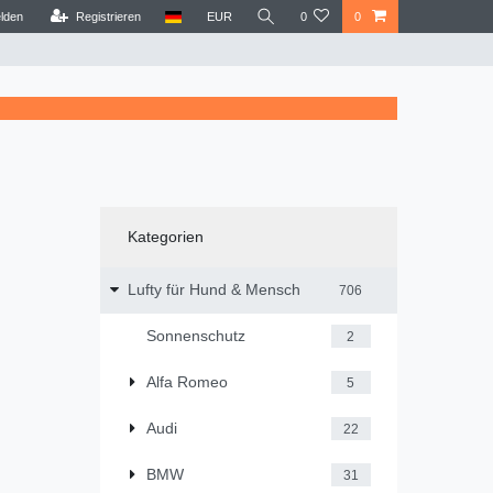
lden
Registrieren
EUR
0
0
Kategorien
Lufty für Hund & Mensch
706
Sonnenschutz
2
Alfa Romeo
5
Audi
22
BMW
31