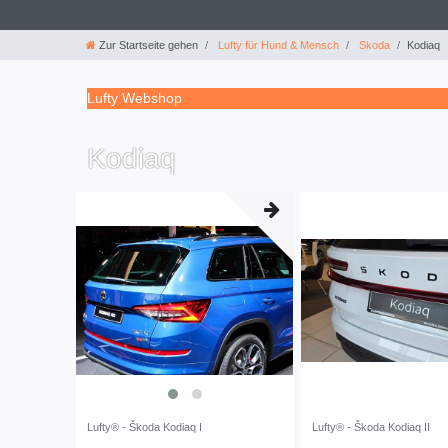
Zur Startseite gehen
Lufty für Hund & Mensch
Skoda
Kodiaq
Lufty Webshop
Kodiaq
Lufty® - Škoda Kodiaq I
Lufty® - Škoda Kodiaq II