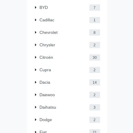
BYD
7
Cadillac
1
Chevrolet
8
Chrysler
2
Citroén
30
Cupra
2
Dacia
14
Daewoo
2
Daihatsu
3
Dodge
2
Fiat
21