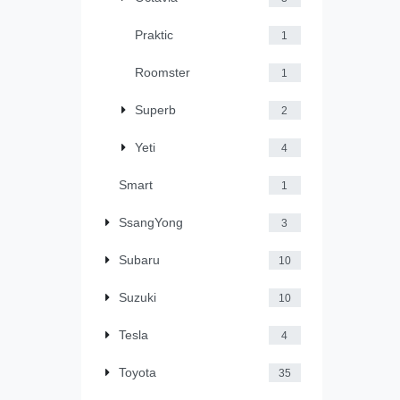
Praktic
1
Roomster
1
Superb
2
Yeti
4
Smart
1
SsangYong
3
Subaru
10
Suzuki
10
Tesla
4
Toyota
35