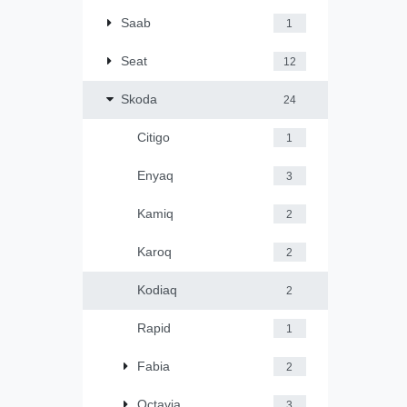
Saab
1
Seat
12
Skoda
24
Citigo
1
Enyaq
3
Kamiq
2
Karoq
2
Kodiaq
2
Rapid
1
Fabia
2
Octavia
3