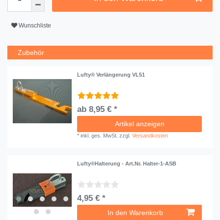
Wunschliste
Zubehör
Lufty® Verlängerung VL51
ab 8,95 € *
Artikel anzeigen
*
inkl. ges. MwSt.
zzgl.
Versandkosten
Lufty®Halterung - Art.Nr. Halter-1-ASB
4,95 € *
In den Warenkorb