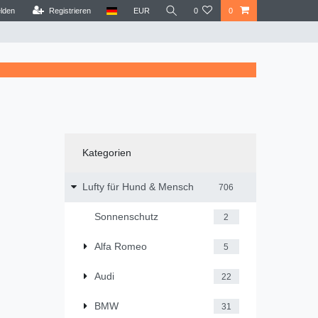
lden
Registrieren
EUR
0
0
Kategorien
Lufty für Hund & Mensch
706
Sonnenschutz
2
Alfa Romeo
5
Audi
22
BMW
31