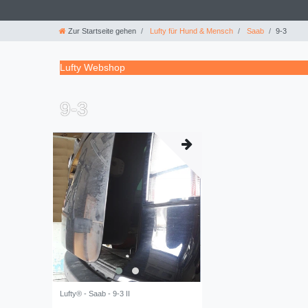
Zur Startseite gehen
Lufty für Hund & Mensch
Saab
9-3
Lufty Webshop
9-3
Lufty® - Saab - 9-3 II