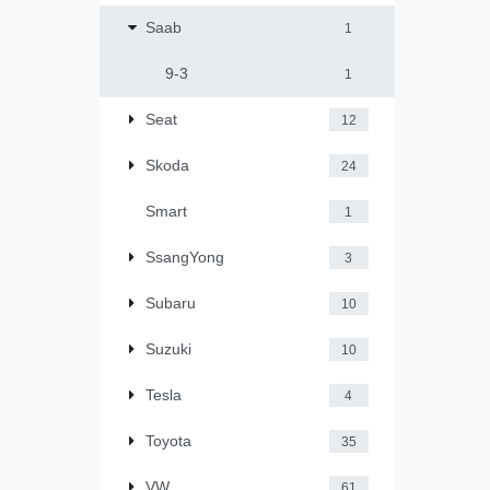
Saab
1
9-3
1
Seat
12
Skoda
24
Smart
1
SsangYong
3
Subaru
10
Suzuki
10
Tesla
4
Toyota
35
VW
61