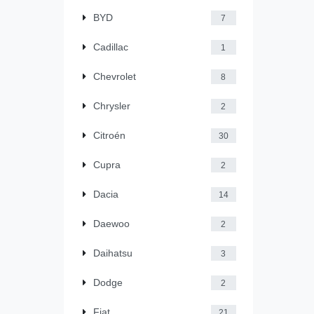
BYD
7
Cadillac
1
Chevrolet
8
Chrysler
2
Citroén
30
Cupra
2
Dacia
14
Daewoo
2
Daihatsu
3
Dodge
2
Fiat
21