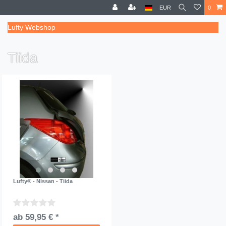
EUR
0
Lufty Webshop
Tiida
Lufty® - Nissan - Tiida
ab 59,95 € *