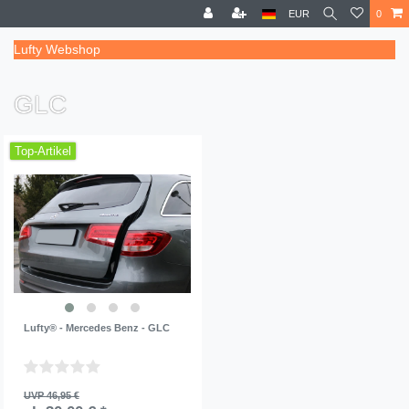
EUR
0
Lufty Webshop
GLC
Top-Artikel
Lufty® - Mercedes Benz - GLC
UVP 46,95 €