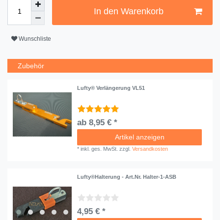
In den Warenkorb
Wunschliste
Zubehör
Lufty® Verlängerung VL51
ab 8,95 € *
Artikel anzeigen
*
inkl. ges. MwSt.
zzgl.
Versandkosten
Lufty®Halterung - Art.Nr. Halter-1-ASB
4,95 € *