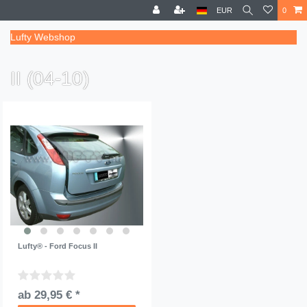
EUR
0
Lufty Webshop
II (04-10)
Lufty® - Ford Focus II
ab 29,95 € *