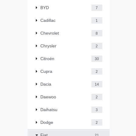
BYD
7
Cadillac
1
Chevrolet
8
Chrysler
2
Citroén
30
Cupra
2
Dacia
14
Daewoo
2
Daihatsu
3
Dodge
2
Fiat
21