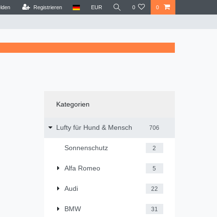
lden
Registrieren
EUR
0
0
Kategorien
Lufty für Hund & Mensch
706
Sonnenschutz
2
Alfa Romeo
5
Audi
22
BMW
31