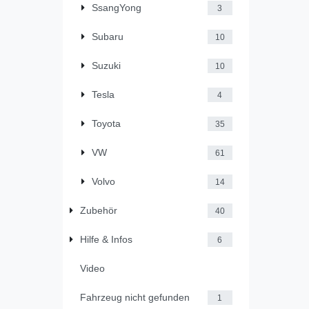
SsangYong
3
Subaru
10
Suzuki
10
Tesla
4
Toyota
35
VW
61
Volvo
14
Zubehör
40
Hilfe & Infos
6
Video
Fahrzeug nicht gefunden
1