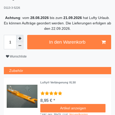
D113-3-5226
Achtung
: vom
28.08.2026
bis zum
21.09.2026
hat Lufty Urlaub.
Es können Aufträge geordert werden. Die Lieferungen erfolgen ab
den 22.09.2026.
In den Warenkorb
Wunschliste
Zubehör
Lufty® Verlängerung VL50
8,95 € *
Artikel anzeigen
*
inkl. ges. MwSt.
zzgl.
Versandkosten