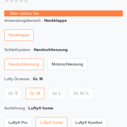
Bitte wählen Sie
Anwendungsbereich :
Heckklappe
Heckklappe
Schließsystem :
Handschliessung
Handschliessung
Motorschliessung
Lufty Groesse :
Gr. M
Gr. S
Gr. M
Gr. L
Gr. M / L
Ausführung :
Lufty® home
Lufty® Pro
Lufty® home
Lufty® Komfort