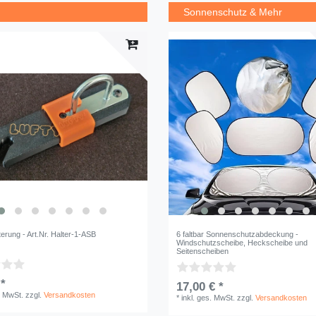
Sonnenschutz & Mehr
erung - Art.Nr. Halter-1-ASB
6 faltbar Sonnenschutzabdeckung -
Windschutzscheibe, Heckscheibe und
Seitenscheiben
 *
17,00 € *
. MwSt.
zzgl.
Versandkosten
*
inkl. ges. MwSt.
zzgl.
Versandkosten