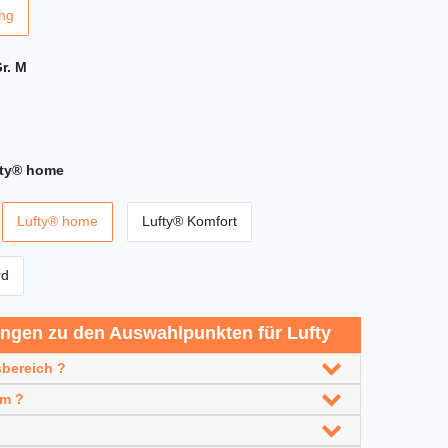
ng
r. M
ty® home
Lufty® home
Lufty® Komfort
rd
ungen zu den Auswahlpunkten für Lufty
bereich ?
em ?