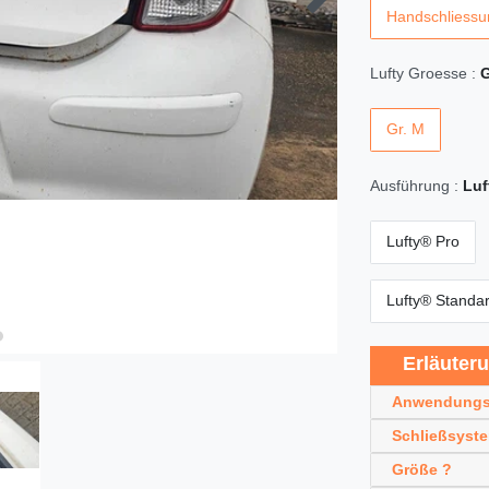
Handschliessu
Lufty Groesse :
G
Gr. M
Ausführung :
Luf
Lufty® Pro
Lufty® Standa
Erläuter
Anwendungs
Schließsyst
Größe ?