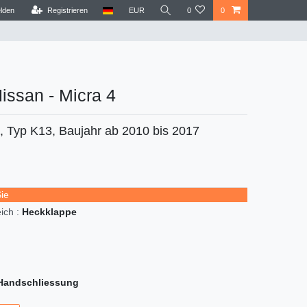
lden
Registrieren
EUR
0
0
Nissan - Micra 4
, Typ K13, Baujahr ab 2010 bis 2017
Sie
ch :
Heckklappe
Handschliessung