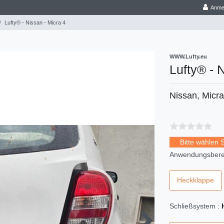
Anme
Lufty® - Nissan - Micra 4
WWW.Lufty.eu
Lufty® - 
Nissan, Micra
Bitte wählen 
Anwendungsberei
Heckklappe
Schließsystem :