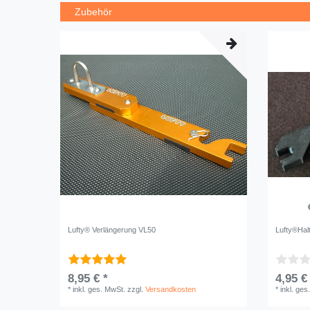
Zubehör
Lufty® Verlängerung VL50
Lufty®Halt
8,95 € *
4,95 €
*
inkl. ges. MwSt.
zzgl.
Versandkosten
*
inkl. ges