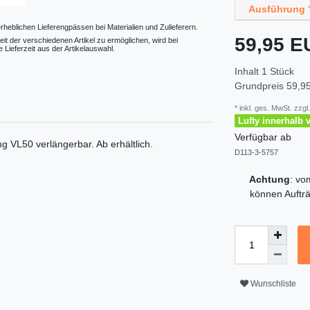
Ausführung 
erheblichen Lieferengpässen bei Materialien und Zulieferern.
59,95 
eit der verschiedenen Artikel zu ermöglichen, wird bei
 Lieferzeit aus der Artikelauswahl.
Inhalt
1
Stück
Grundpreis
59,95
* inkl. ges. MwSt. zzgl.
Lufty innerhalb 
Verfügbar ab
ng VL50
verlängerbar. Ab
erhältlich.
D113-3-5757
Achtung
: v
können Aufträ
Wunschliste