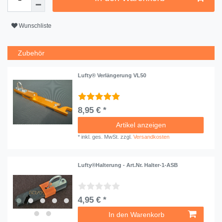
Wunschliste
Zubehör
Lufty® Verlängerung VL50
8,95 € *
Artikel anzeigen
*
inkl. ges. MwSt.
zzgl.
Versandkosten
Lufty®Halterung - Art.Nr. Halter-1-ASB
4,95 € *
In den Warenkorb