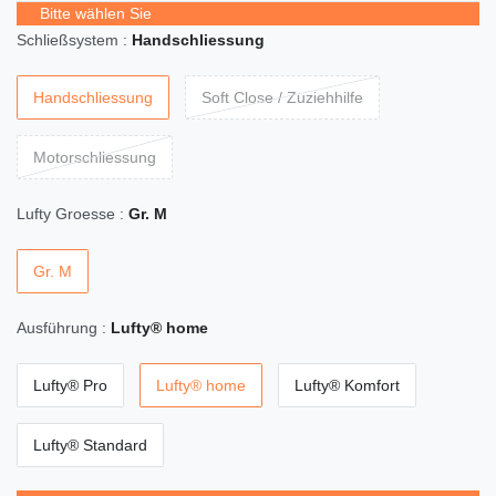
Bitte wählen Sie
Schließsystem :
Handschliessung
Handschliessung
Soft Close / Zuziehhilfe
Motorschliessung
Lufty Groesse :
Gr. M
Gr. M
Ausführung :
Lufty® home
Lufty® Pro
Lufty® home
Lufty® Komfort
Lufty® Standard