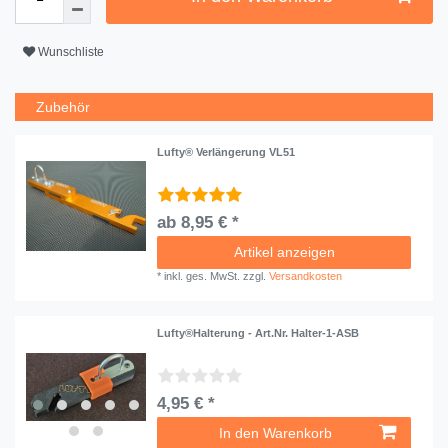
Wunschliste
Zubehör
Lufty® Verlängerung VL51
ab 8,95 € *
Artikel anzeigen
*
inkl. ges. MwSt.
zzgl.
Versandkosten
Lufty®Halterung - Art.Nr. Halter-1-ASB
4,95 € *
In den Warenkorb