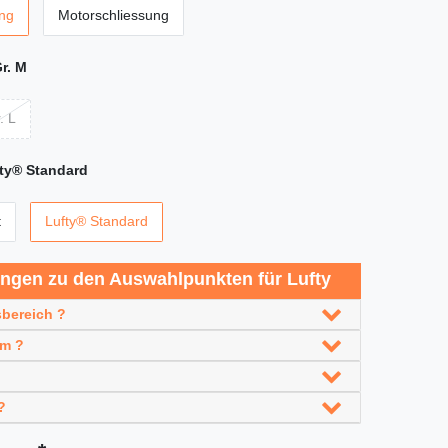
ng
Motorschliessung
r. M
. L
ty® Standard
t
Lufty® Standard
ungen zu den Auswahlpunkten für Lufty
bereich ?
em ?
?