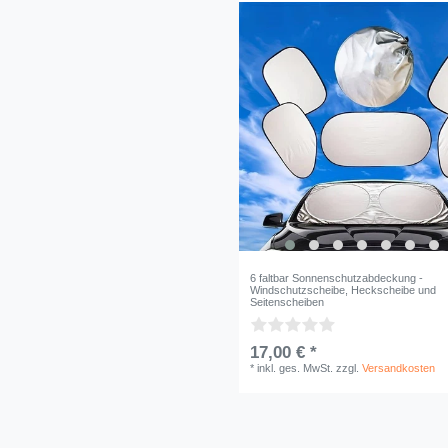
6 faltbar Sonnenschutzabdeckung -
Windschutzscheibe, Heckscheibe und
Seitenscheiben
17,00 € *
*
inkl. ges. MwSt.
zzgl.
Versandkosten