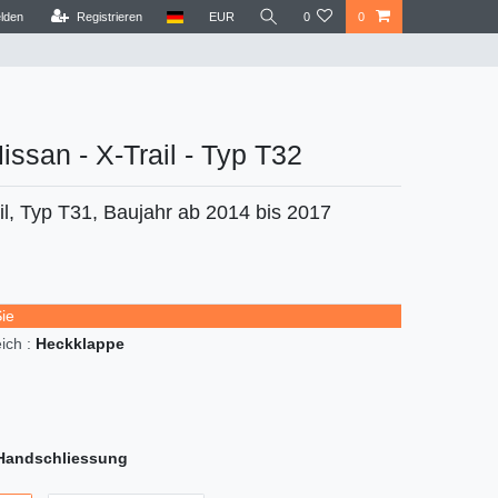
lden
Registrieren
EUR
0
0
issan - X-Trail - Typ T32
il, Typ T31, Baujahr ab 2014 bis 2017
Sie
ch :
Heckklappe
Handschliessung