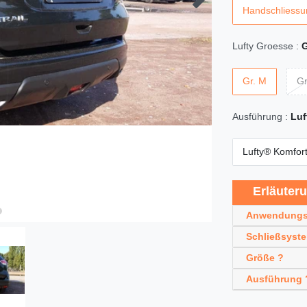
Handschliessu
Lufty Groesse :
G
Gr. M
Gr
Ausführung :
Luf
Lufty® Komfor
Erläuter
Anwendungs
Schließsyst
Größe ?
Ausführung 