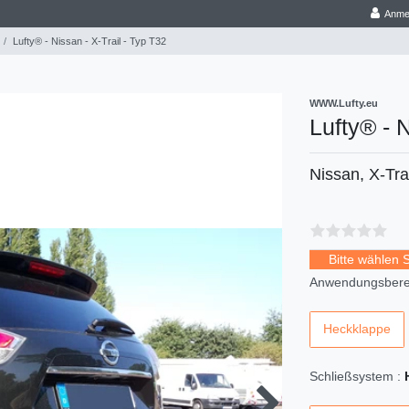
Anme
Lufty® - Nissan - X-Trail - Typ T32
WWW.Lufty.eu
Lufty® - N
Nissan, X-Tra
Bitte wählen 
Anwendungsberei
Heckklappe
Schließsystem :