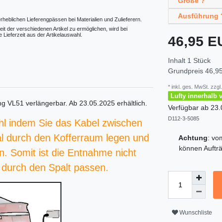
Größe ?
Ausführung 
erheblichen Lieferengpässen bei Materialien und Zulieferern.
eit der verschiedenen Artikel zu ermöglichen, wird bei
 Lieferzeit aus der Artikelauswahl.
46,95 
Inhalt
1
Stück
Grundpreis
46,95
* inkl. ges. MwSt. zzgl.
Lufty innerhalb 
ng VL51
verlängerbar. Ab
23.05.2025
erhältlich.
Verfügbar ab
23.
D112-3-5085
ahl indem Sie das Kabel zwischen
l durch den Kofferraum legen und
Achtung
: v
können Aufträ
n. Somit ist die Entnahme nicht
t durch den Spalt passen.
Wunschliste