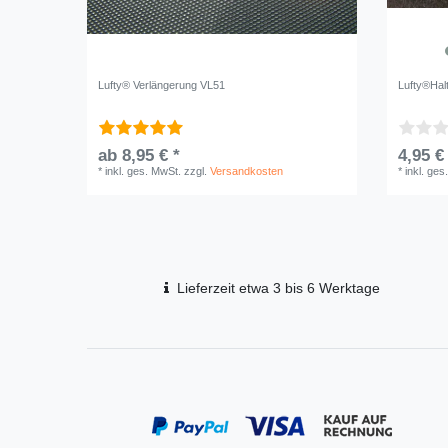
Lufty® Verlängerung VL51
Lufty®Halt
ab 8,95 € *
4,95 €
*
inkl. ges. MwSt.
zzgl.
Versandkosten
*
inkl. ges
Lieferzeit etwa 3 bis 6 Werktage