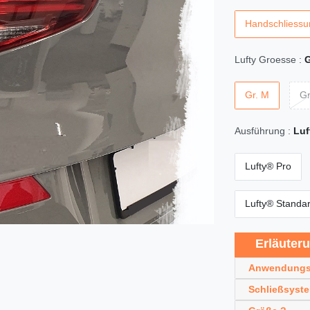
Handschliessu
Lufty Groesse :
G
Gr. M
Gr
Ausführung :
Luf
Lufty® Pro
Lufty® Standa
Erläuter
Anwendungs
Schließsyst