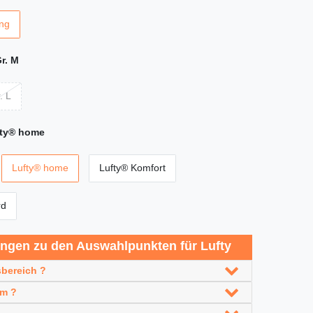
ng
r. M
. L
ty® home
Lufty® home
Lufty® Komfort
rd
ungen zu den Auswahlpunkten für Lufty
bereich ?
em ?