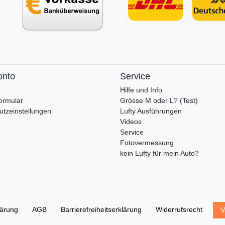
onto
Service
Hilfe und Info
ormular
Grösse M oder L? (Test)
utzeinstellungen
Lufty Ausführungen
Videos
Service
Fotovermessung
kein Lufty für mein Auto?
lärung
AGB
Barrierefreiheitserklärung
Widerrufs­recht
V