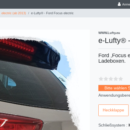
Anme
electric (ab 2013)
e-Lufty® - Ford Focus electric
WWW.Lufty.eu
e-Lufty® 
Ford ,Focus e
Ladeboxen.
Bitte wählen 
Anwendungsberei
Heckklappe
Schließsystem :