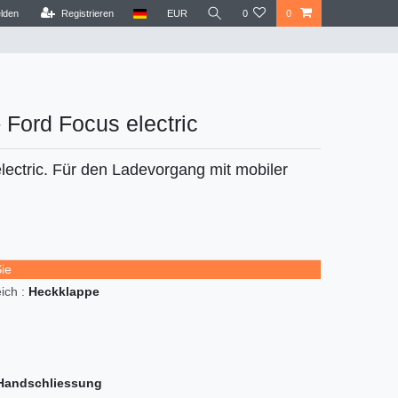
lden
Registrieren
EUR
0
0
- Ford Focus electric
lectric. Für den Ladevorgang mit mobiler
Sie
ch :
Heckklappe
Handschliessung