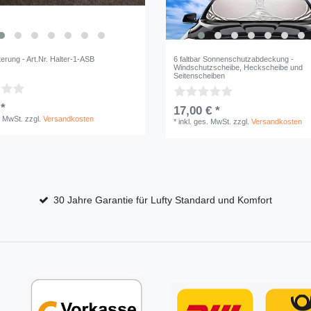
erung - Art.Nr. Halter-1-ASB
6 faltbar Sonnenschutzabdeckung -
Windschutzscheibe, Heckscheibe und
Seitenscheiben
 *
17,00 € *
. MwSt.
zzgl.
Versandkosten
*
inkl. ges. MwSt.
zzgl.
Versandkosten
30 Jahre Garantie für Lufty Standard und Komfort