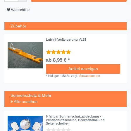
Wunschliste
Zubehör
Lufty® Verlängerung VL51
ab 8,95 € *
Artikel anzeigen
*
inkl. ges. MwSt.
zzgl.
Versandkosten
Sonnenschutz & Mehr
Alle ansehen
6 faltbar Sonnenschutzabdeckung -
Windschutzscheibe, Heckscheibe und
Seitenscheiben