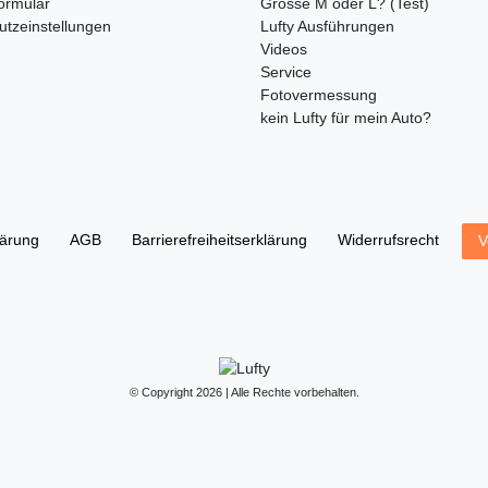
ormular
Grösse M oder L? (Test)
utzeinstellungen
Lufty Ausführungen
Videos
Service
Fotovermessung
kein Lufty für mein Auto?
lärung
AGB
Barrierefreiheitserklärung
Widerrufs­recht
V
© Copyright 2026 | Alle Rechte vorbehalten.